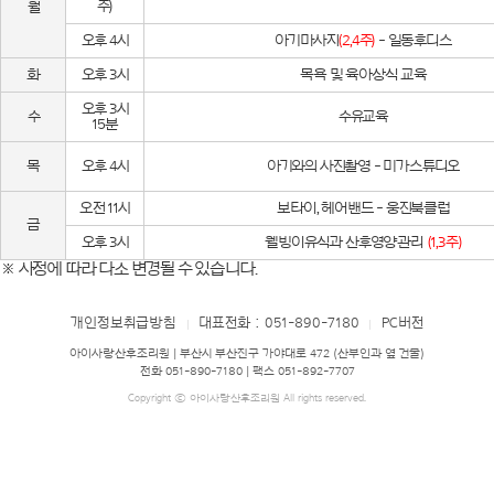
주)
월
오후 4시
아기마사지
(2,4주)
- 일동후디스
화
오후 3시
목욕 및 육아상식 교육
오후 3시
수
수유교육
15분
목
오후 4시
아기와의 사진촬영 - 미가스튜디오
오전 11시
보타이, 헤어밴드 - 웅진북클럽
금
오후 3시
웰빙이유식과 산후영양관리
(1,3주)
※ 사정에 따라 다소 변경될 수 있습니다.
개인정보취급방침
대표전화 : 051-890-7180
PC버전
|
|
아이사랑산후조리원 | 부산시 부산진구 가야대로 472 (산부인과 옆 건물)
전화 051-890-7180 | 팩스 051-892-7707
Copyright ⓒ 아이사랑산후조리원 All rights reserved.