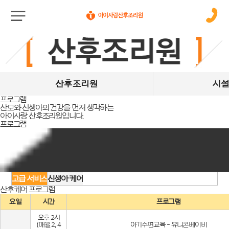
산후조리원
시
프로그램
산모와 신생아의 건강을 먼저 생각하는
아이사랑 산후조리원입니다.
프로그램
고급 서비스
신생아 케어
산후케어
프로그램
요일
시간
프로그램
오후 2시
(매월 2, 4
아기수면교육 - 유니콘베이비