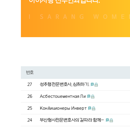
번호
27
성추행전문변호사, 심취하기.
26
Асбестоцементная Ли
25
Кондиционеры Инверт
24
부산형사전문변호사의 길따라 함께~