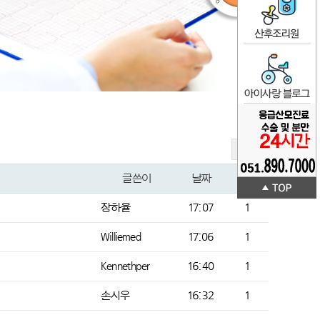
글쓰기
글쓴이
날짜
조회
장하율
17:07
1
Williemed
17:06
1
Kennethper
16:40
1
손시우
16:32
1