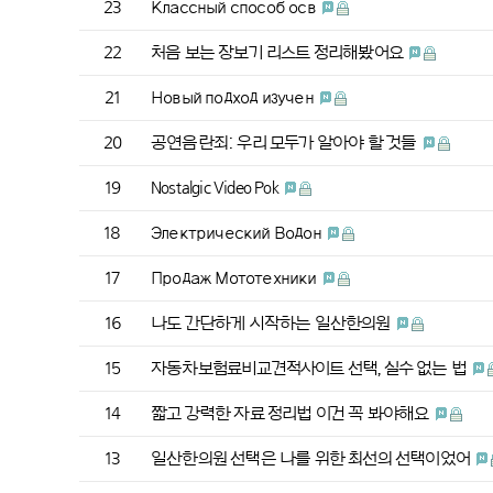
23
Классный способ осв
22
처음 보는 장보기 리스트 정리해봤어요
21
Новый подход изучен
20
공연음란죄: 우리 모두가 알아야 할 것들
19
Nostalgic Video Pok
18
Электрический Водон
17
Продаж Мототехники
16
나도 간단하게 시작하는 일산한의원
15
자동차보험료비교견적사이트 선택, 실수 없는 법
14
짧고 강력한 자료 정리법 이건 꼭 봐야해요
13
일산한의원 선택은 나를 위한 최선의 선택이었어