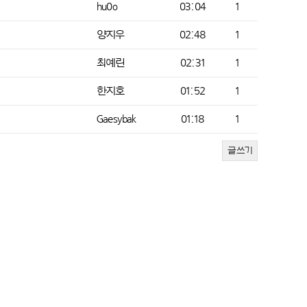
hu0o
03:04
1
양지우
02:48
1
최예린
02:31
1
한지호
01:52
1
Gaesybak
01:18
1
글쓰기