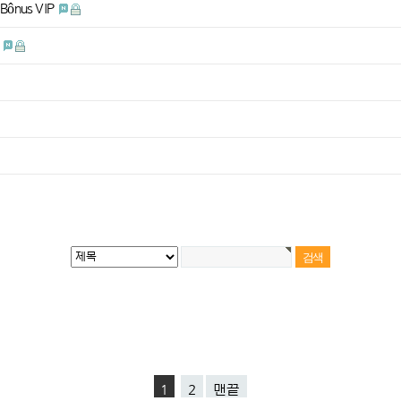
– Bônus VIP
들
1
2
맨끝