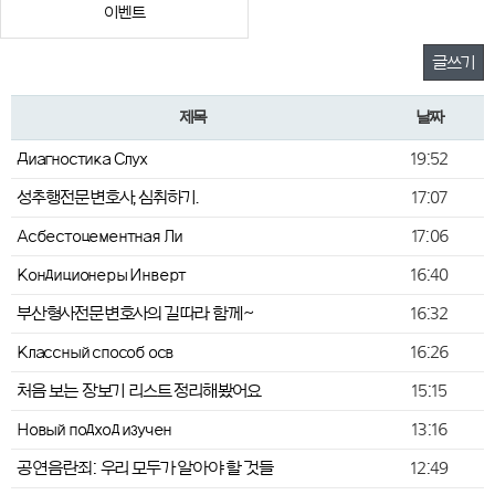
이벤트
글쓰기
제목
날짜
Диагностика Слух
19:52
성추행전문변호사, 심취하기.
17:07
Асбестоцементная Ли
17:06
Кондиционеры Инверт
16:40
부산형사전문변호사의 길따라 함께~
16:32
Классный способ осв
16:26
처음 보는 장보기 리스트 정리해봤어요
15:15
Новый подход изучен
13:16
공연음란죄: 우리 모두가 알아야 할 것들
12:49