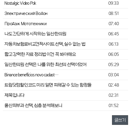
Nostalgic Video Pok
09:33
Электрический Водон
08:51
Продаж Мототехники
07:40
나도 간단하게 시작하는 일산한의원
06:45
자동차보험료비교견적사이트 선택, 실수 없는 법
06:13
짧고 강력한 자료 정리법 이건 꼭 봐야해요
06:05
일산한의원 선택은 나를 위한 최선의 선택이었어
05:29
Binance benefícios novo cadast…
03:04
트립닷컴할인코드 미리 알면 피해갈 수 있는 함정들
02:48
제목입니다
02:31
울산피부과 선택, 심층 분석해보니
01:52
글쓰기